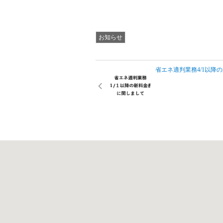
お知らせ
省エネ適判業務4/1以降