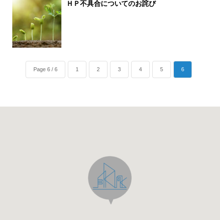
ＨＰ不具合についてのお詫び
Page 6 / 6
1
2
3
4
5
6